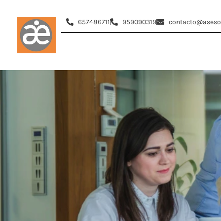
657486711
959090319
contacto@asesor