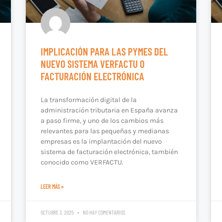
IMPLICACIÓN PARA LAS PYMES DEL
NUEVO SISTEMA VERFACTU O
FACTURACIÓN ELECTRÓNICA
La transformación digital de la
administración tributaria en España avanza
a paso firme, y uno de los cambios más
relevantes para las pequeñas y medianas
empresas es la implantación del nuevo
sistema de facturación electrónica, también
conocido como VERFACTU.
LEER MÁS »
OCTUBRE 3, 2025
NO HAY COMENTARIOS