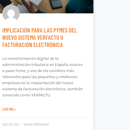
IMPLICACIÓN PARA LAS PYMES DEL
NUEVO SISTEMA VERFACTU O
FACTURACIÓN ELECTRÓNICA
La transformación digital de la
administración tributaria en España avanza
a paso firme, y uno de los cambios más
relevantes para las pequeñas y medianas
empresas es la implantación del nuevo
sistema de facturación electrónica, también
conocido como VERFACTU.
LEER MÁS »
MAYO 30, 2025
NO HAY COMENTARIOS