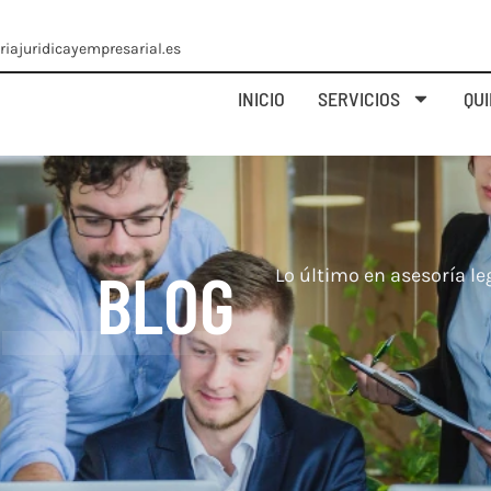
iajuridicayempresarial.es
INICIO
SERVICIOS
QU
BLOG
Lo último en asesoría leg